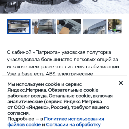
С кабиной «Патриота» уазовская полуторка
унаследовала большинство легковых опций за
исключением разве что системы стабилизации.
Уже в базе есть ABS, электрические
стеклоподъемники, водительская подушка
Мы используем cookie и сервис
безопасности, центральный замок. В более
Яндекс.Метрика. Обязательные cookie
комфортной комплектации — кондиционер,
работают всегда. Остальные cookie, включая
аналитические (сервис Яндекс Метрика
обогрев сидений и лобового стекла,
от ООО «Яндекс», Россия), требуют вашего
мультимедийная система доступна за доплату.
согласия.
Подробнее — в
Политике использования
Руль регулируется по вылету и наклону,
файлов cookie
и
Согласии на обработку